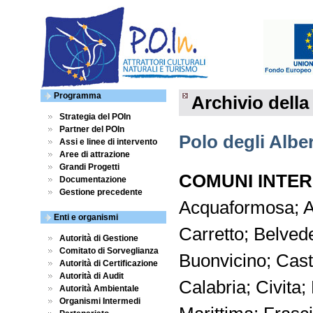
Programma
Archivio dell
Strategia del POIn
Partner del POIn
Polo degli Alber
Assi e linee di intervento
Aree di attrazione
Grandi Progetti
COMUNI INTER
Documentazione
Gestione precedente
Acquaformosa; Ai
Enti e organismi
Carretto; Belved
Autorità di Gestione
Comitato di Sorveglianza
Buonvicino; Castr
Autorità di Certificazione
Autorità di Audit
Calabria; Civita;
Autorità Ambientale
Organismi Intermedi