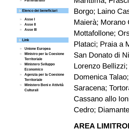
Marittima; Frasci
Partenariato
Borgo; Laino Cas
Elenco dei beneficiari
Asse I
Maierà; Morano 
Asse II
Asse III
Mottafollone; Or
Link
Plataci; Praia a 
Unione Europea
San Donato di Ni
Ministro per la Coesione
Territoriale
Lorenzo Bellizzi
Ministero Sviluppo
Economico
Agenzia per la Coesione
Domenica Talao;
Territoriale
Ministero Beni e Attività
Saracena; Tortor
Culturali
Cassano allo Ion
Cedro; Diamant
AREA LIMITRO