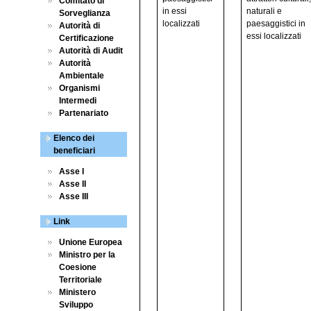
Comitato di
in essi
naturali e
Sorveglianza
localizzati
paesaggistici in
Autorità di
essi localizzati
Certificazione
Autorità di Audit
Autorità
Ambientale
Organismi
Intermedi
Partenariato
Elenco dei
beneficiari
Asse I
Asse II
Asse III
Link
Unione Europea
Ministro per la
Coesione
Territoriale
Ministero
Sviluppo