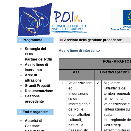
Programma
Archivio della gestione precedente
Strategia del
Assi e linee di intervento
POIn
Partner del POIn
POIn - RIPARTO
Assi e linee di
intervento
Assi
Obiettivi specifici
Aree di
attrazione
I
Valorizzazione
A
Migliorare
Grandi Progetti
ed
l'attrattività dei
Documentazione
integrazione
territori regionali
Gestione
su scala
attraverso la
precedente
interregionale
valorizzazione e
dei Poli e
l'integrazione su
Enti e organismi
degli attrattori
scala
culturali,
interregionale de
Autorità di
naturali e
Poli e degli
Gestione
paesaggistici
attrattori culturali